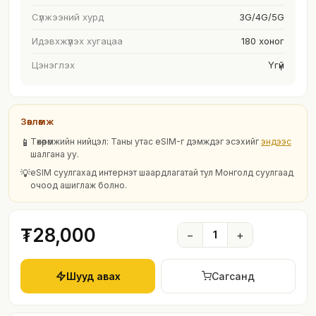
Сүлжээний хурд
3G/4G/5G
Идэвхжүүлэх хугацаа
180 хоног
Цэнэглэх
Үгүй
Зөвлөмж
📱
Төхөөрөмжийн нийцэл: Таны утас eSIM-г дэмждэг эсэхийг
эндээс
шалгана уу.
💡
eSIM суулгахад интернэт шаардлагатай тул Монголд суулгаад
очоод ашиглаж болно.
₮28,000
−
1
+
Шууд авах
Сагсанд