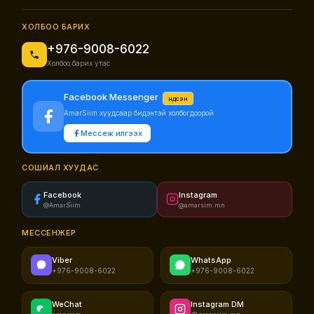
ХОЛБОО БАРИХ
+976-9008-6022
Холбоо барих утас
Facebook Messenger
Үндсэн
AmarSiim хуудсаар бидэнтэй холбогдоорой
Мессеж илгээх
СОШИАЛ ХУУДАС
Facebook
Instagram
@AmarSiim
@amarsim.mn
МЕССЕНЖЕР
Viber
WhatsApp
+976-9008-6022
+976-9008-6022
WeChat
Instagram DM