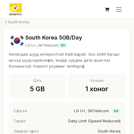
Skip to Content
South Korea
South Korea 5GB/Day
LG U+, SKTelecom
5G
Аялалдаа шууд интернэттэй байгаарай. Энэ eSIM багцыг
ирээд шууд идэвхжүүлж, өндөр хурдны дата ашиглах
боломжтой. Нэмэлт роуминг төлбөргүй.
Дата
Хугацаа
5 GB
1 хоног
Сүлжээ
LG U+, SKTelecom
5G
Төрөл
Daily Limit (Speed Reduced)
Хамрах хүрээ
South Korea