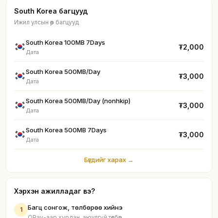
South Korea багцууд
Ижил улсын өөр багцууд
South Korea 100MB 7Days
₮2,000
Дата
South Korea 500MB/Day
₮3,000
Дата
South Korea 500MB/Day (nonhkip)
₮3,000
Дата
South Korea 500MB 7Days
₮3,000
Дата
Бүгдийг харах →
Хэрхэн ажилладаг вэ?
Багц сонгож, төлбөрөө хийнэ
1
QPay-аар хурдан, аюулгүй төлбөр