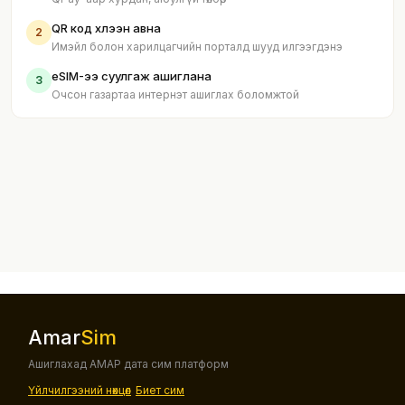
QR код хүлээн авна
2
Имэйл болон харилцагчийн порталд шууд илгээгдэнэ
eSIM-ээ суулгаж ашиглана
3
Очсон газартаа интернэт ашиглах боломжтой
Amar
Sim
Ашиглахад АМАР дата сим платформ
Үйлчилгээний нөхцөл
Биет сим