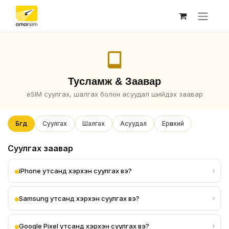
Skip to Content
Тусламж & Заавар
eSIM суулгах, шалгах болон асуудал шийдэх заавар
Бүгд
Суулгах
Шалгах
Асуудал
Ерөнхий
Суулгах заавар
›
iPhone утсанд хэрхэн суулгах вэ?
›
Samsung утсанд хэрхэн суулгах вэ?
›
Google Pixel утсанд хэрхэн суулгах вэ?