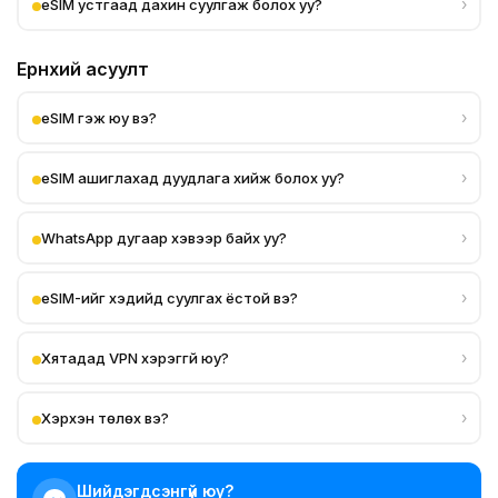
›
eSIM устгаад дахин суулгаж болох уу?
Ерөнхий асуулт
›
eSIM гэж юу вэ?
›
eSIM ашиглахад дуудлага хийж болох уу?
›
WhatsApp дугаар хэвээр байх уу?
›
eSIM-ийг хэдийд суулгах ёстой вэ?
›
Хятадад VPN хэрэггүй юу?
›
Хэрхэн төлөх вэ?
Шийдэгдсэнгүй юу?