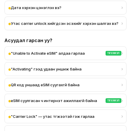
›
Дата хэрхэн цэнэглэх вэ?
›
Утас carrier unlock хийгдсэн эсэхийг хэрхэн шалгах вэ?
Асуудал гарсан уу?
›
"Unable to Activate eSIM" алдаа гарлаа
ТҮГЭЭМЭЛ
›
"Activating" гээд удаан уншиж байна
›
QR код уншаад eSIM суугахгүй байна
›
eSIM суулгасан ч интернэт ажиллахгүй байна
ТҮГЭЭМЭЛ
›
"Carrier Lock" — утас түгжээтэй гэж гарлаа