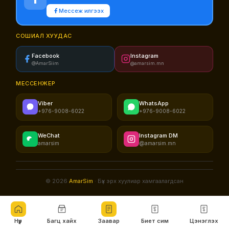
Мессеж илгээх
СОШИАЛ ХУУДАС
Facebook
Instagram
@AmarSiim
@amarsim.mn
МЕССЕНЖЕР
Viber
WhatsApp
+976-9008-6022
+976-9008-6022
WeChat
Instagram DM
amarsim
@amarsim.mn
© 2026
AmarSim
· Бүх эрх хуулиар хамгаалагдсан
Нүүр
Багц хайх
Заавар
Биет сим
Цэнэглэх