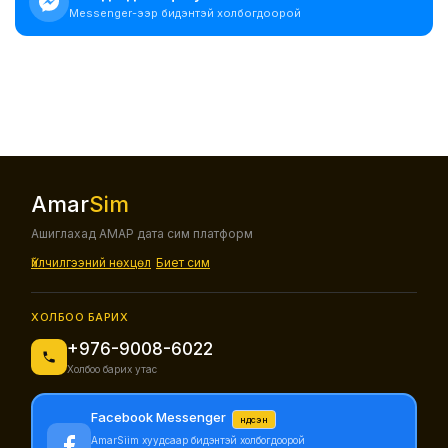
Messenger-ээр бидэнтэй холбогдоорой
Amar
Sim
Ашиглахад АМАР дата сим платформ
Үйлчилгээний нөхцөл
Биет сим
ХОЛБОО БАРИХ
+976-9008-6022
Холбоо барих утас
Facebook Messenger
Үндсэн
AmarSiim хуудсаар бидэнтэй холбогдоорой