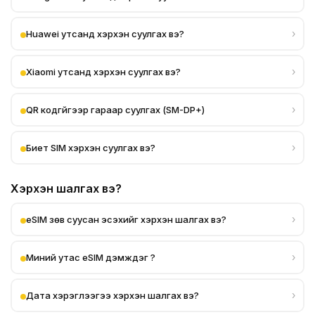
›
Huawei утсанд хэрхэн суулгах вэ?
›
Xiaomi утсанд хэрхэн суулгах вэ?
›
QR кодгүйгээр гараар суулгах (SM-DP+)
›
Биет SIM хэрхэн суулгах вэ?
Хэрхэн шалгах вэ?
›
eSIM зөв суусан эсэхийг хэрхэн шалгах вэ?
›
Миний утас eSIM дэмждэг үү?
›
Дата хэрэглээгээ хэрхэн шалгах вэ?