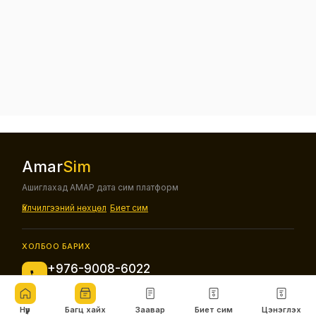
Amar
Sim
Ашиглахад АМАР дата сим платформ
Үйлчилгээний нөхцөл
Биет сим
ХОЛБОО БАРИХ
+976-9008-6022
Холбоо барих утас
Нүүр
Багц хайх
Заавар
Биет сим
Цэнэглэх