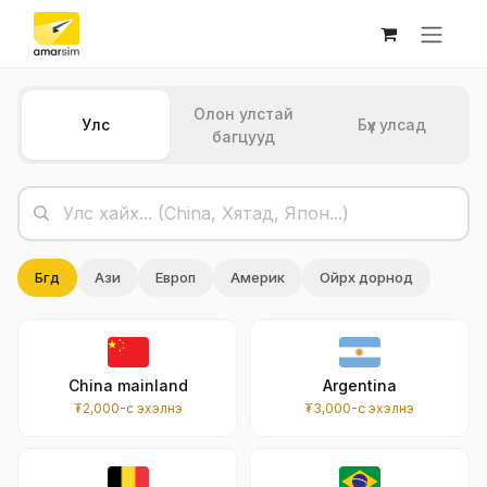
Skip to Content
Олон улстай
Улс
Бүх улсад
багцууд
Бүгд
Ази
Европ
Америк
Ойрх дорнод
China mainland
Argentina
₮2,000-с эхэлнэ
₮3,000-с эхэлнэ