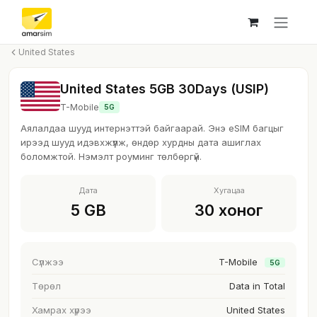
Skip to Content
United States
United States 5GB 30Days (USIP)
T-Mobile
5G
Аялалдаа шууд интернэттэй байгаарай. Энэ eSIM багцыг
ирээд шууд идэвхжүүлж, өндөр хурдны дата ашиглах
боломжтой. Нэмэлт роуминг төлбөргүй.
Дата
Хугацаа
5 GB
30 хоног
Сүлжээ
T-Mobile
5G
Төрөл
Data in Total
Хамрах хүрээ
United States