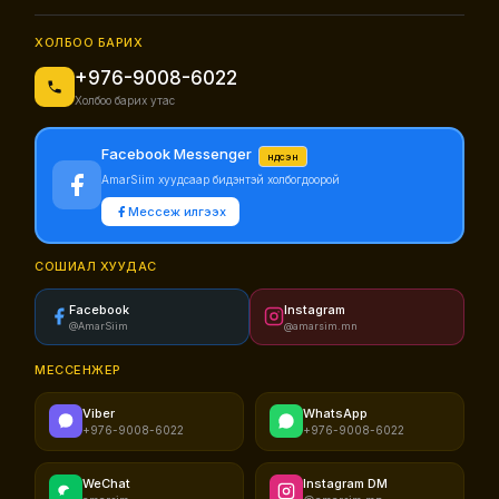
ХОЛБОО БАРИХ
+976-9008-6022
Холбоо барих утас
Facebook Messenger
Үндсэн
AmarSiim хуудсаар бидэнтэй холбогдоорой
Мессеж илгээх
СОШИАЛ ХУУДАС
Facebook
Instagram
@AmarSiim
@amarsim.mn
МЕССЕНЖЕР
Viber
WhatsApp
+976-9008-6022
+976-9008-6022
WeChat
Instagram DM