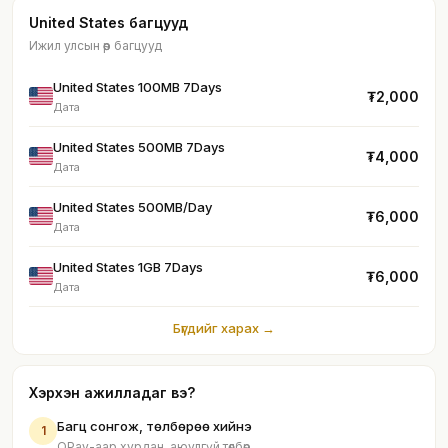
United States багцууд
Ижил улсын өөр багцууд
United States 100MB 7Days
₮2,000
Дата
United States 500MB 7Days
₮4,000
Дата
United States 500MB/Day
₮6,000
Дата
United States 1GB 7Days
₮6,000
Дата
Бүгдийг харах →
Хэрхэн ажилладаг вэ?
Багц сонгож, төлбөрөө хийнэ
1
QPay-аар хурдан, аюулгүй төлбөр