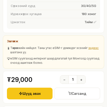
Сүлжээний хурд
3G/4G/5G
Идэвхжүүлэх хугацаа
180 хоног
Цэнэглэх
Тийм ✅
Зөвлөмж
📱
Төхөөрөмжийн нийцэл: Таны утас eSIM-г дэмждэг эсэхийг
эндээс
шалгана уу.
💡
eSIM суулгахад интернэт шаардлагатай тул Монголд суулгаад
очоод ашиглаж болно.
₮29,000
−
1
+
Шууд авах
Сагсанд