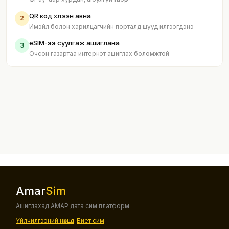
QR код хүлээн авна
2
Имэйл болон харилцагчийн порталд шууд илгээгдэнэ
eSIM-ээ суулгаж ашиглана
3
Очсон газартаа интернэт ашиглах боломжтой
Amar
Sim
Ашиглахад АМАР дата сим платформ
Үйлчилгээний нөхцөл
Биет сим