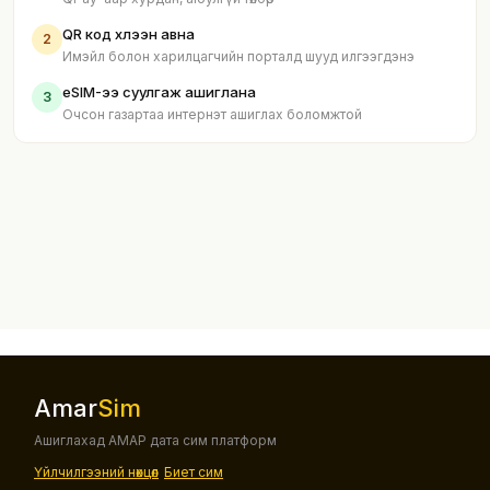
QR код хүлээн авна
2
Имэйл болон харилцагчийн порталд шууд илгээгдэнэ
eSIM-ээ суулгаж ашиглана
3
Очсон газартаа интернэт ашиглах боломжтой
Amar
Sim
Ашиглахад АМАР дата сим платформ
Үйлчилгээний нөхцөл
Биет сим