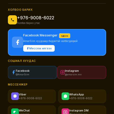
ХОЛБОО БАРИХ
+976-9008-6022
Холбоо барих утас
Facebook Messenger
Үндсэн
AmarSiim хуудсаар бидэнтэй холбогдоорой
Мессеж илгээх
СОШИАЛ ХУУДАС
Facebook
Instagram
@AmarSiim
@amarsim.mn
МЕССЕНЖЕР
Viber
WhatsApp
+976-9008-6022
+976-9008-6022
WeChat
Instagram DM