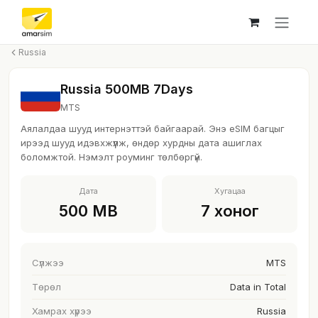
Skip to Content
Russia
Russia 500MB 7Days
MTS
Аялалдаа шууд интернэттэй байгаарай. Энэ eSIM багцыг
ирээд шууд идэвхжүүлж, өндөр хурдны дата ашиглах
боломжтой. Нэмэлт роуминг төлбөргүй.
Дата
Хугацаа
500 MB
7 хоног
Сүлжээ
MTS
Төрөл
Data in Total
Хамрах хүрээ
Russia