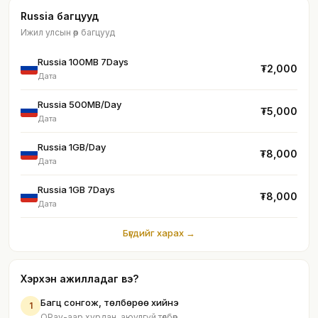
Russia багцууд
Ижил улсын өөр багцууд
Russia 100MB 7Days
₮2,000
Дата
Russia 500MB/Day
₮5,000
Дата
Russia 1GB/Day
₮8,000
Дата
Russia 1GB 7Days
₮8,000
Дата
Бүгдийг харах →
Хэрхэн ажилладаг вэ?
Багц сонгож, төлбөрөө хийнэ
1
QPay-аар хурдан, аюулгүй төлбөр