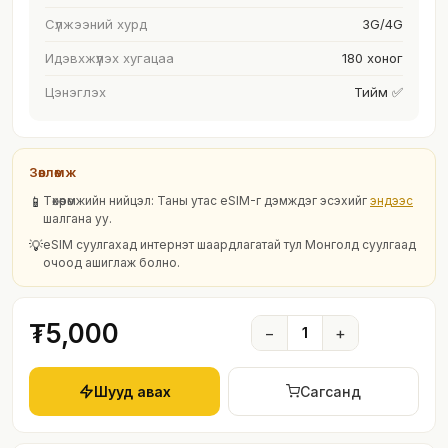
Сүлжээний хурд
3G/4G
Идэвхжүүлэх хугацаа
180 хоног
Цэнэглэх
Тийм ✅
Зөвлөмж
📱
Төхөөрөмжийн нийцэл: Таны утас eSIM-г дэмждэг эсэхийг
эндээс
шалгана уу.
💡
eSIM суулгахад интернэт шаардлагатай тул Монголд суулгаад
очоод ашиглаж болно.
₮5,000
−
1
+
Шууд авах
Сагсанд