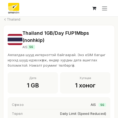
Skip to Content
Thailand
Thailand 1GB/Day FUP1Mbps
(nonhkip)
AIS
5G
Аялалдаа шууд интернэттэй байгаарай. Энэ eSIM багцыг
ирээд шууд идэвхжүүлж, өндөр хурдны дата ашиглах
боломжтой. Нэмэлт роуминг төлбөргүй.
Дата
Хугацаа
1 GB
1 хоног
Сүлжээ
AIS
5G
Төрөл
Daily Limit (Speed Reduced)