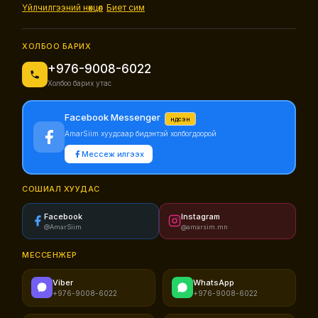
Үйлчилгээний нөхцөл
Биет сим
ХОЛБОО БАРИХ
+976-9008-6022
Холбоо барих утас
Facebook Messenger
Үндсэн
AmarSiim хуудсаар бидэнтэй холбогдоорой
Мессеж илгээх
СОШИАЛ ХУУДАС
Facebook
Instagram
@AmarSiim
@amarsim.mn
МЕССЕНЖЕР
Viber
WhatsApp
+976-9008-6022
+976-9008-6022