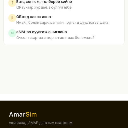
Багц сонгож, төлбөрөө хийнэ
1
QPay-аар хурдан, аюулгүй төлбөр
QR код хүлээн авна
2
Имэйл болон харилцагчийн порталд шууд илгээгдэнэ
eSIM-ээ суулгаж ашиглана
3
Очсон газартаа интернэт ашиглах боломжтой
Amar
Sim
Ашиглахад АМАР дата сим платформ