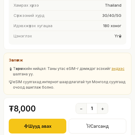
Хамрах хүрээ
Thailand
Сүлжээний хурд
3G/4G/5G
Идэвхжүүлэх хугацаа
180 хоног
Цэнэглэх
Үгүй
Зөвлөмж
📱
Төхөөрөмжийн нийцэл: Таны утас eSIM-г дэмждэг эсэхийг
эндээс
шалгана уу.
💡
eSIM суулгахад интернэт шаардлагатай тул Монголд суулгаад
очоод ашиглаж болно.
₮8,000
−
1
+
Шууд авах
Сагсанд