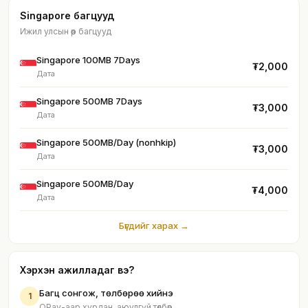
Singapore багцууд
Ижил улсын өөр багцууд
Singapore 100MB 7Days
₮2,000
Дата
Singapore 500MB 7Days
₮3,000
Дата
Singapore 500MB/Day (nonhkip)
₮3,000
Дата
Singapore 500MB/Day
₮4,000
Дата
Бүгдийг харах →
Хэрхэн ажилладаг вэ?
Багц сонгож, төлбөрөө хийнэ
1
QPay-аар хурдан, аюулгүй төлбөр