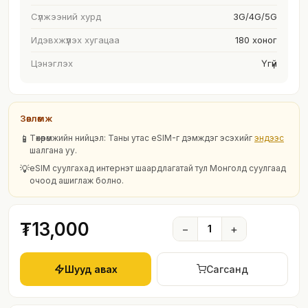
Сүлжээний хурд
3G/4G/5G
Идэвхжүүлэх хугацаа
180 хоног
Цэнэглэх
Үгүй
Зөвлөмж
📱
Төхөөрөмжийн нийцэл: Таны утас eSIM-г дэмждэг эсэхийг
эндээс
шалгана уу.
💡
eSIM суулгахад интернэт шаардлагатай тул Монголд суулгаад
очоод ашиглаж болно.
₮13,000
−
1
+
Шууд авах
Сагсанд