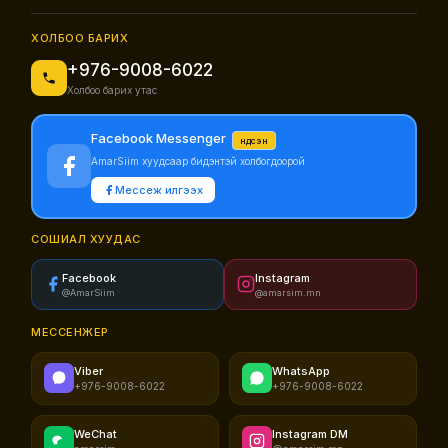
ХОЛБОО БАРИХ
+976-9008-6022
Холбоо барих утас
Facebook Messenger
Үндсэн
AmarSiim хуудсаар бидэнтэй холбогдоорой
Мессеж илгээх
СОШИАЛ ХУУДАС
Facebook
Instagram
@AmarSiim
@amarsim.mn
МЕССЕНЖЕР
Viber
WhatsApp
+976-9008-6022
+976-9008-6022
WeChat
Instagram DM