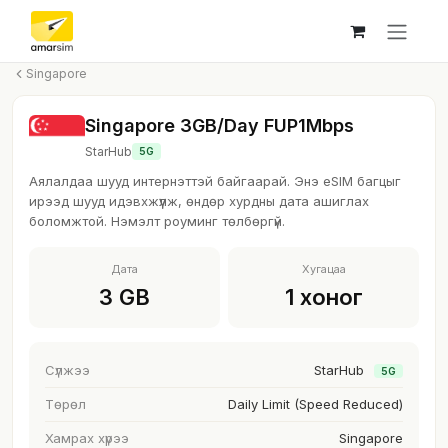
Skip to Content
Singapore
Singapore 3GB/Day FUP1Mbps
StarHub
5G
Аялалдаа шууд интернэттэй байгаарай. Энэ eSIM багцыг
ирээд шууд идэвхжүүлж, өндөр хурдны дата ашиглах
боломжтой. Нэмэлт роуминг төлбөргүй.
Дата
Хугацаа
3 GB
1 хоног
Сүлжээ
StarHub
5G
Төрөл
Daily Limit (Speed Reduced)
Хамрах хүрээ
Singapore