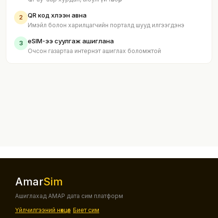
QR код хүлээн авна
2
Имэйл болон харилцагчийн порталд шууд илгээгдэнэ
eSIM-ээ суулгаж ашиглана
3
Очсон газартаа интернэт ашиглах боломжтой
Amar
Sim
Ашиглахад АМАР дата сим платформ
Үйлчилгээний нөхцөл
Биет сим