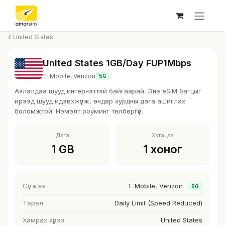
Skip to Content
United States
United States 1GB/Day FUP1Mbps
T-Mobile, Verizon
5G
Аялалдаа шууд интернэттэй байгаарай. Энэ eSIM багцыг
ирээд шууд идэвхжүүлж, өндөр хурдны дата ашиглах
боломжтой. Нэмэлт роуминг төлбөргүй.
Дата
Хугацаа
1 GB
1 хоног
Сүлжээ
T-Mobile, Verizon
5G
Төрөл
Daily Limit (Speed Reduced)
Хамрах хүрээ
United States