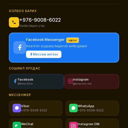
ХОЛБОО БАРИХ
+976-9008-6022
Холбоо барих утас
Facebook Messenger
Үндсэн
AmarSiim хуудсаар бидэнтэй холбогдоорой
Мессеж илгээх
СОШИАЛ ХУУДАС
Facebook
Instagram
@AmarSiim
@amarsim.mn
МЕССЕНЖЕР
Viber
WhatsApp
+976-9008-6022
+976-9008-6022
WeChat
Instagram DM