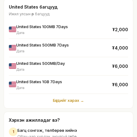
United States багцууд
Ижил улсын өөр багцууд
United States 100MB 7Days
₮2,000
Дата
United States 500MB 7Days
₮4,000
Дата
United States 500MB/Day
₮6,000
Дата
United States 1GB 7Days
₮6,000
Дата
Бүгдийг харах →
Хэрхэн ажилладаг вэ?
Багц сонгож, төлбөрөө хийнэ
1
QPay-аар хурдан, аюулгүй төлбөр