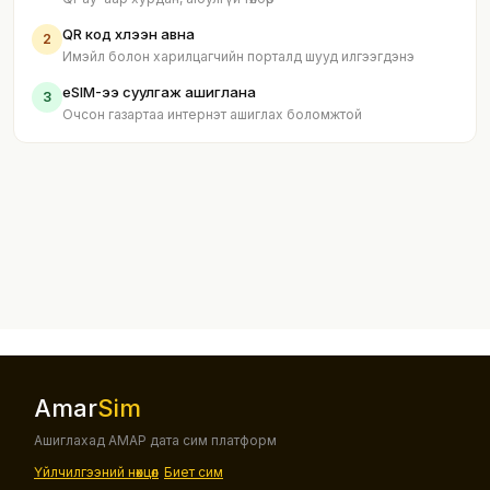
QR код хүлээн авна
2
Имэйл болон харилцагчийн порталд шууд илгээгдэнэ
eSIM-ээ суулгаж ашиглана
3
Очсон газартаа интернэт ашиглах боломжтой
Amar
Sim
Ашиглахад АМАР дата сим платформ
Үйлчилгээний нөхцөл
Биет сим