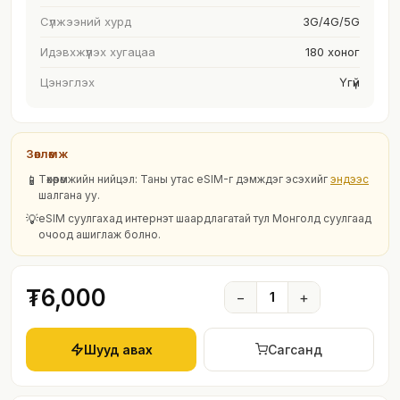
Сүлжээний хурд
3G/4G/5G
Идэвхжүүлэх хугацаа
180 хоног
Цэнэглэх
Үгүй
Зөвлөмж
📱
Төхөөрөмжийн нийцэл: Таны утас eSIM-г дэмждэг эсэхийг
эндээс
шалгана уу.
💡
eSIM суулгахад интернэт шаардлагатай тул Монголд суулгаад
очоод ашиглаж болно.
₮6,000
−
1
+
Шууд авах
Сагсанд