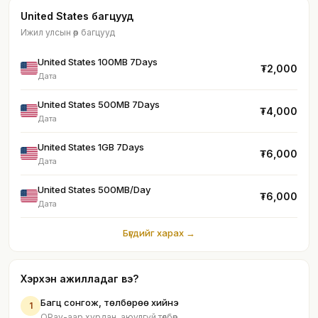
United States багцууд
Ижил улсын өөр багцууд
United States 100MB 7Days
₮2,000
Дата
United States 500MB 7Days
₮4,000
Дата
United States 1GB 7Days
₮6,000
Дата
United States 500MB/Day
₮6,000
Дата
Бүгдийг харах →
Хэрхэн ажилладаг вэ?
Багц сонгож, төлбөрөө хийнэ
1
QPay-аар хурдан, аюулгүй төлбөр