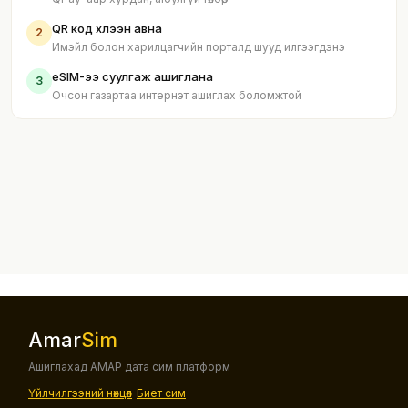
QR код хүлээн авна
2
Имэйл болон харилцагчийн порталд шууд илгээгдэнэ
eSIM-ээ суулгаж ашиглана
3
Очсон газартаа интернэт ашиглах боломжтой
Amar
Sim
Ашиглахад АМАР дата сим платформ
Үйлчилгээний нөхцөл
Биет сим