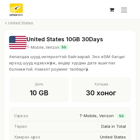
Skip to Content
United States
United States 10GB 30Days
T-Mobile, Verizon
5G
Аялалдаа шууд интернэттэй байгаарай. Энэ eSIM багцыг
ирээд шууд идэвхжүүлж, өндөр хурдны дата ашиглах
боломжтой. Нэмэлт роуминг төлбөргүй.
Дата
Хугацаа
10 GB
30 хоног
Сүлжээ
T-Mobile, Verizon
5G
Төрөл
Data in Total
Хамрах хүрээ
United States