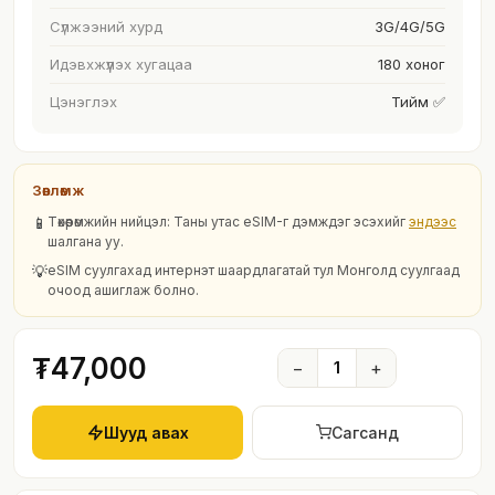
Сүлжээний хурд
3G/4G/5G
Идэвхжүүлэх хугацаа
180 хоног
Цэнэглэх
Тийм ✅
Зөвлөмж
📱
Төхөөрөмжийн нийцэл: Таны утас eSIM-г дэмждэг эсэхийг
эндээс
шалгана уу.
💡
eSIM суулгахад интернэт шаардлагатай тул Монголд суулгаад
очоод ашиглаж болно.
₮47,000
−
1
+
Шууд авах
Сагсанд