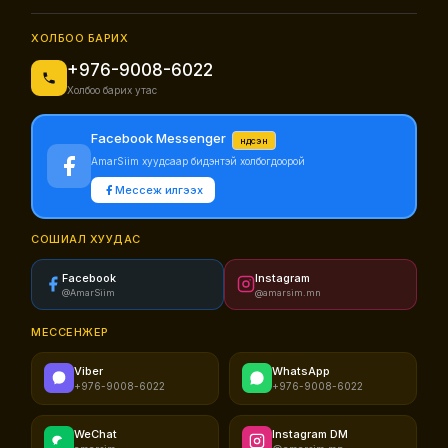
ХОЛБОО БАРИХ
+976-9008-6022
Холбоо барих утас
Facebook Messenger
Үндсэн
AmarSiim хуудсаар бидэнтэй холбогдоорой
Мессеж илгээх
СОШИАЛ ХУУДАС
Facebook
Instagram
@AmarSiim
@amarsim.mn
МЕССЕНЖЕР
Viber
WhatsApp
+976-9008-6022
+976-9008-6022
WeChat
Instagram DM