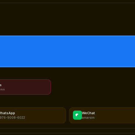
m
.mn
hatsApp
WeChat
976-9008-6022
amarsim