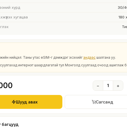
ээний хурд
3G/4
хжүүлэх хугацаа
180 
глэх
Ти
рөмжийн нийцэл: Таны утас eSIM-г дэмждэг эсэхийг
эндээс
шалгана уу.
суулгахад интернэт шаардлагатай тул Монголд суулгаад очоод ашиглаж б
000
−
1
+
Шууд авах
Сагсанд
y багцууд