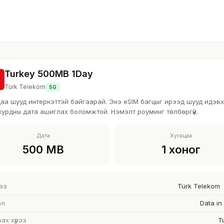
лэх
Үлдэгдэл шалгах
Заавар/Тусламж
Холбоо бари
Turkey 500MB 1Day
Türk Telekom
5G
аа шууд интернэттэй байгаарай. Энэ eSIM багцыг ирээд шууд идэвхж
хурдны дата ашиглах боломжтой. Нэмэлт роуминг төлбөргүй.
Дата
Хугацаа
500 MB
1 хоног
ээ
Türk Telekom
өл
Data in
ах хүрээ
T