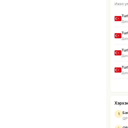
Ижил ул
Tur
Дат
Tur
Дат
Tur
Дат
Tur
Дат
Хэрхэ
Ба
1
QPa
QR