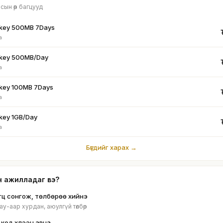
сын өөр багцууд
key 500MB 7Days
а
key 500MB/Day
а
key 100MB 7Days
а
key 1GB/Day
а
Бүгдийг харах →
н ажилладаг вэ?
гц сонгож, төлбөрөө хийнэ
y-аар хурдан, аюулгүй төлбөр
 код хүлээн авна