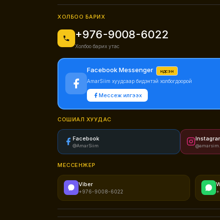
ХОЛБОО БАРИХ
+976-9008-6022
Холбоо барих утас
Facebook Messenger
Үндсэн
AmarSiim хуудсаар бидэнтэй холбогдоорой
Мессеж илгээх
СОШИАЛ ХУУДАС
Facebook
Instagra
@AmarSiim
@amarsim
МЕССЕНЖЕР
Viber
W
+976-9008-6022
+