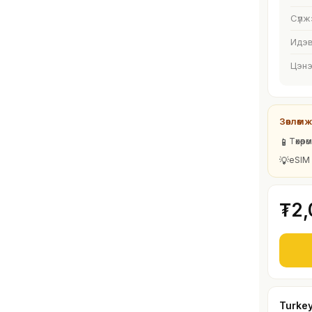
Сүлж
Идэв
Цэнэ
Зөвлөмж
📱
Төхөө
💡
eSIM 
₮2,
Turke