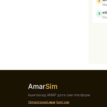
2
Им
eS
3
Оч
Amar
Sim
Ашиглахад АМАР дата сим платформ
Үйлчилгээний нөхцөл
Биет сим