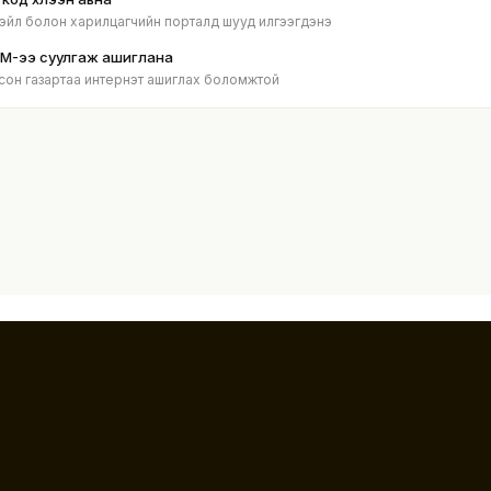
эйл болон харилцагчийн порталд шууд илгээгдэнэ
IM-ээ суулгаж ашиглана
сон газартаа интернэт ашиглах боломжтой