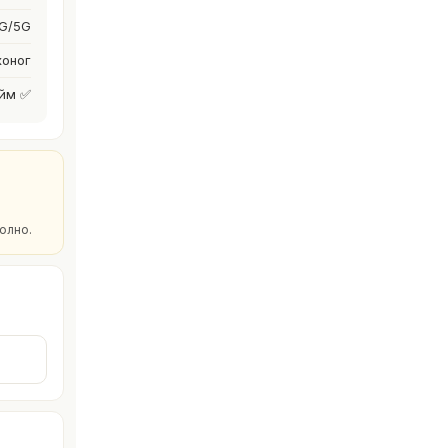
G/5G
хоног
йм ✅
олно.