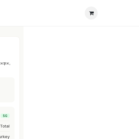
х
Блог
үүлж,
5G
 Total
urkey