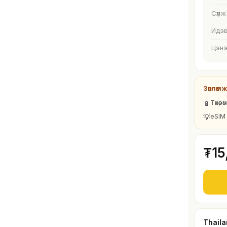
Сүлж
Идэв
Цэнэ
Зөвлөмж
📱
Төхөө
💡
eSIM 
₮15
Thail