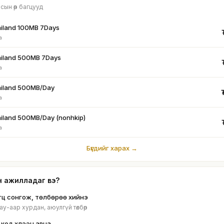
сын өөр багцууд
iland 100MB 7Days
а
iland 500MB 7Days
а
iland 500MB/Day
а
iland 500MB/Day (nonhkip)
а
Бүгдийг харах →
н ажилладаг вэ?
гц сонгож, төлбөрөө хийнэ
y-аар хурдан, аюулгүй төлбөр
 код хүлээн авна