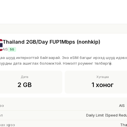
лэх
Үлдэгдэл шалгах
Заавар/Тусламж
Холбоо бари
d
Thailand 2GB/Day FUP1Mbps (nonhkip)
AIS
5G
аа шууд интернэттэй байгаарай. Энэ eSIM багцыг ирээд шууд идэвхж
хурдны дата ашиглах боломжтой. Нэмэлт роуминг төлбөргүй.
Дата
Хугацаа
2 GB
1 хоног
ээ
AIS
өл
Daily Limit (Speed Red
ах хүрээ
Tha