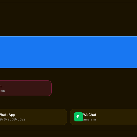
m
.mn
hatsApp
WeChat
976-9008-6022
amarsim