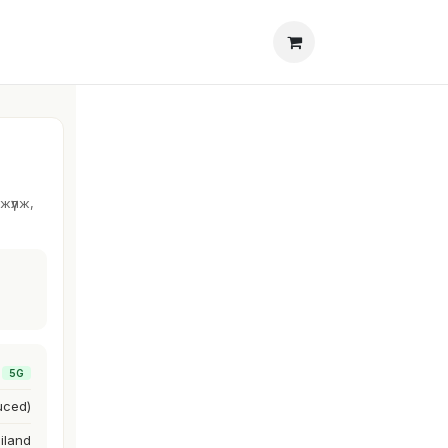
х
Блог
үүлж,
5G
uced)
iland