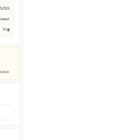
G/5G
хоног
Үгүй
олно.