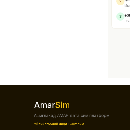
2
Им
eS
3
Оч
Amar
Sim
Ашиглахад АМАР дата сим платформ
Үйлчилгээний нөхцөл
Биет сим