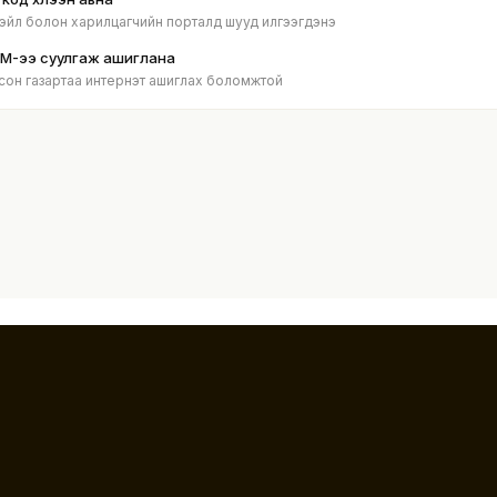
эйл болон харилцагчийн порталд шууд илгээгдэнэ
IM-ээ суулгаж ашиглана
сон газартаа интернэт ашиглах боломжтой