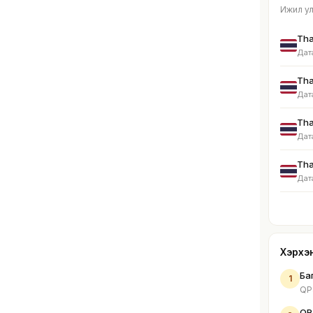
Ижил ул
Tha
Дат
Tha
Дат
Tha
Дат
Tha
Дат
Хэрхэ
Ба
1
QPa
QR