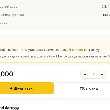
ээний хурд
3G/4
хжүүлэх хугацаа
180 
глэх
рөмжийн нийцэл: Таны утас eSIM-г дэмждэг эсэхийг
эндээс
шалгана уу.
суулгахад интернэт шаардлагатай тул Монголд суулгаад очоод ашиглаж б
,000
−
1
+
Шууд авах
Сагсанд
and багцууд