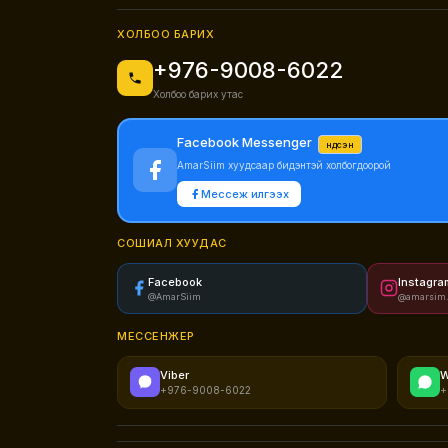
ХОЛБОО БАРИХ
+976-9008-6022
Холбоо барих утас
Facebook Messenger
Үндсэн
AmarSiim хуудсаар бидэнтэй холбогдоорой
Мессеж илгээх
СОШИАЛ ХУУДАС
Facebook
Instagra
@AmarSiim
@amarsim
МЕССЕНЖЕР
Viber
W
+976-9008-6022
+