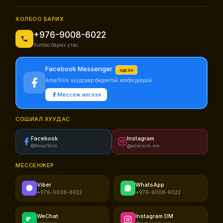
ХОЛБОО БАРИХ
+976-9008-6022
Холбоо барих утас
Facebook Messenger
Үндсэн
AmarSiim хуудсаар бидэнтэй холбогдоорой
Мессеж илгээх
СОШИАЛ ХУУДАС
Facebook
Instagram
@AmarSiim
@amarsim.mn
МЕССЕНЖЕР
Viber
WhatsApp
+976-9008-6022
+976-9008-6022
WeChat
Instagram DM