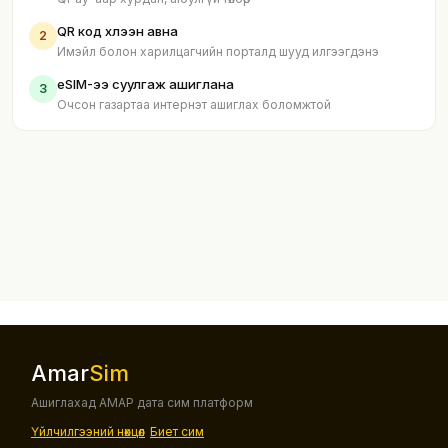
QR код хүлээн авна
2
Имэйл болон харилцагчийн порталд шууд илгээгдэнэ
eSIM-ээ суулгаж ашиглана
3
Очсон газартаа интернэт ашиглах боломжтой
Amar
Sim
Ашиглахад АМАР дата сим платформ
Үйлчилгээний нөхцөл
Биет сим