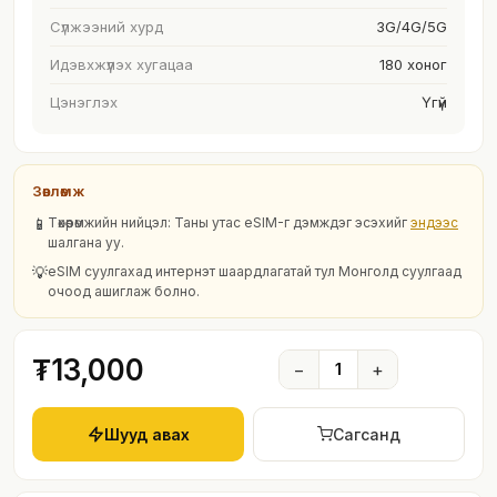
Сүлжээний хурд
3G/4G/5G
Идэвхжүүлэх хугацаа
180 хоног
Цэнэглэх
Үгүй
Зөвлөмж
📱
Төхөөрөмжийн нийцэл: Таны утас eSIM-г дэмждэг эсэхийг
эндээс
шалгана уу.
💡
eSIM суулгахад интернэт шаардлагатай тул Монголд суулгаад
очоод ашиглаж болно.
₮13,000
−
1
+
Шууд авах
Сагсанд