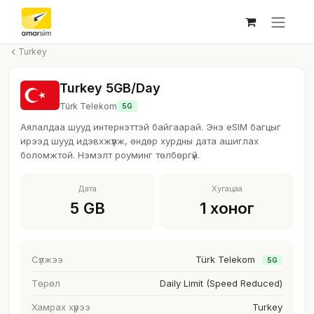
Skip to Content
Turkey
Turkey 5GB/Day
Türk Telekom
5G
Аялалдаа шууд интернэттэй байгаарай. Энэ eSIM багцыг
ирээд шууд идэвхжүүлж, өндөр хурдны дата ашиглах
боломжтой. Нэмэлт роуминг төлбөргүй.
Дата
Хугацаа
5 GB
1 хоног
Сүлжээ
Türk Telekom
5G
Төрөл
Daily Limit (Speed Reduced)
Хамрах хүрээ
Turkey