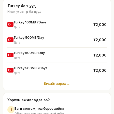
Turkey багцууд
Ижил улсын өөр багцууд
Turkey 100MB 7Days
₮2,000
Дата
Turkey 500MB/Day
₮2,000
Дата
Turkey 500MB 1Day
₮2,000
Дата
Turkey 500MB 7Days
₮2,000
Дата
Бүгдийг харах →
Хэрхэн ажилладаг вэ?
Багц сонгож, төлбөрөө хийнэ
1
QPay-аар хурдан, аюулгүй төлбөр