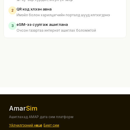
QR код хүлээн авна
2
Имэйл болон харилцагчийн порталд шууд илгээгдэнэ
eSIM-ээ суулгаж ашиглана
3
Очсон газартаа интернэт ашиглах боломжтой
Amar
Sim
Ашиглахад АМАР дата сим платформ
Үйлчилгээний нөхцөл
Биет сим