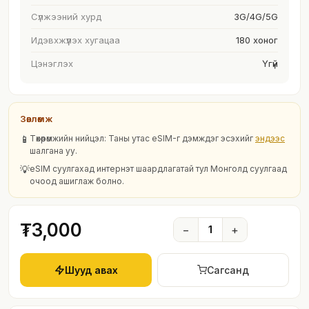
Сүлжээний хурд
3G/4G/5G
Идэвхжүүлэх хугацаа
180 хоног
Цэнэглэх
Үгүй
Зөвлөмж
📱
Төхөөрөмжийн нийцэл: Таны утас eSIM-г дэмждэг эсэхийг
эндээс
шалгана уу.
💡
eSIM суулгахад интернэт шаардлагатай тул Монголд суулгаад
очоод ашиглаж болно.
₮3,000
−
1
+
Шууд авах
Сагсанд