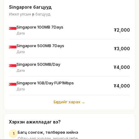
Singapore багцууд
Ижил улсын өөр багцууд
Singapore 100MB 7Days
₮2,000
Дата
Singapore 500MB 7Days
₮3,000
Дата
Singapore 500MB/Day
₮4,000
Дата
Singapore 1GB/Day FUP1Mbps
₮4,000
Дата
Бүгдийг харах →
Хэрхэн ажилладаг вэ?
Багц сонгож, төлбөрөө хийнэ
1
QPay-аар хурдан, аюулгүй төлбөр