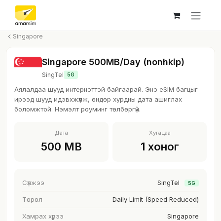
Skip to Content
Singapore
Singapore 500MB/Day (nonhkip)
SingTel
5G
Аялалдаа шууд интернэттэй байгаарай. Энэ eSIM багцыг
ирээд шууд идэвхжүүлж, өндөр хурдны дата ашиглах
боломжтой. Нэмэлт роуминг төлбөргүй.
Дата
Хугацаа
500 MB
1 хоног
Сүлжээ
SingTel
5G
Төрөл
Daily Limit (Speed Reduced)
Хамрах хүрээ
Singapore