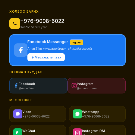
ХОЛБОО БАРИХ
+976-9008-6022
Холбоо барих утас
Facebook Messenger
Үндсэн
AmarSiim хуудсаар бидэнтэй холбогдоорой
Мессеж илгээх
СОШИАЛ ХУУДАС
Facebook
Instagram
@AmarSiim
@amarsim.mn
МЕССЕНЖЕР
Viber
WhatsApp
+976-9008-6022
+976-9008-6022
WeChat
Instagram DM