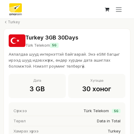
Skip to Content
Turkey
Turkey 3GB 30Days
Türk Telekom
5G
Аялалдаа шууд интернэттэй байгаарай. Энэ eSIM багцыг
ирээд шууд идэвхжүүлж, өндөр хурдны дата ашиглах
боломжтой. Нэмэлт роуминг төлбөргүй.
Дата
Хугацаа
3 GB
30 хоног
Сүлжээ
Türk Telekom
5G
Төрөл
Data in Total
Хамрах хүрээ
Turkey