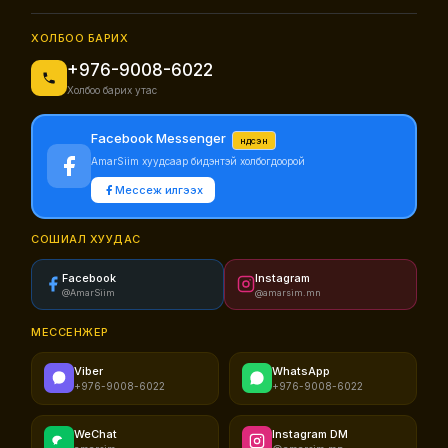
ХОЛБОО БАРИХ
+976-9008-6022
Холбоо барих утас
Facebook Messenger
Үндсэн
AmarSiim хуудсаар бидэнтэй холбогдоорой
Мессеж илгээх
СОШИАЛ ХУУДАС
Facebook
Instagram
@AmarSiim
@amarsim.mn
МЕССЕНЖЕР
Viber
WhatsApp
+976-9008-6022
+976-9008-6022
WeChat
Instagram DM