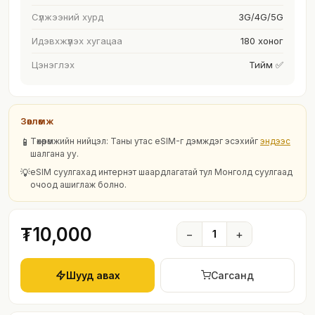
Сүлжээний хурд
3G/4G/5G
Идэвхжүүлэх хугацаа
180 хоног
Цэнэглэх
Тийм ✅
Зөвлөмж
📱
Төхөөрөмжийн нийцэл: Таны утас eSIM-г дэмждэг эсэхийг
эндээс
шалгана уу.
💡
eSIM суулгахад интернэт шаардлагатай тул Монголд суулгаад
очоод ашиглаж болно.
₮10,000
−
1
+
Шууд авах
Сагсанд