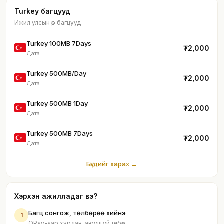
Turkey багцууд
Ижил улсын өөр багцууд
Turkey 100MB 7Days
₮2,000
Дата
Turkey 500MB/Day
₮2,000
Дата
Turkey 500MB 1Day
₮2,000
Дата
Turkey 500MB 7Days
₮2,000
Дата
Бүгдийг харах →
Хэрхэн ажилладаг вэ?
Багц сонгож, төлбөрөө хийнэ
1
QPay-аар хурдан, аюулгүй төлбөр