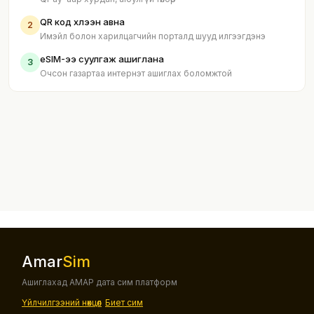
QR код хүлээн авна
2
Имэйл болон харилцагчийн порталд шууд илгээгдэнэ
eSIM-ээ суулгаж ашиглана
3
Очсон газартаа интернэт ашиглах боломжтой
Amar
Sim
Ашиглахад АМАР дата сим платформ
Үйлчилгээний нөхцөл
Биет сим