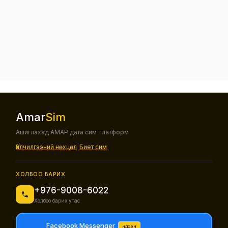
Amar
Sim
Ашиглахад АМАР дата сим платформ
Үйлчилгээний нөхцөл
Биет сим
ХОЛБОО БАРИХ
+976-9008-6022
Холбоо барих утас
Facebook Messenger
Үндсэн