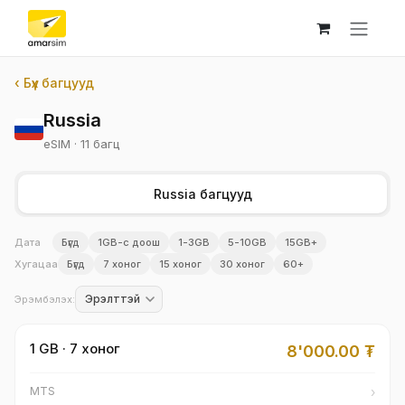
Skip to Content
‹ Бүх багцууд
Russia
eSIM · 11 багц
Russia багцууд
Дата
Бүгд
1GB-с доош
1-3GB
5-10GB
15GB+
Хугацаа
Бүгд
7 хоног
15 хоног
30 хоног
60+
Эрэмбэлэх:
1 GB · 7 хоног
8'000.00
₮
›
MTS