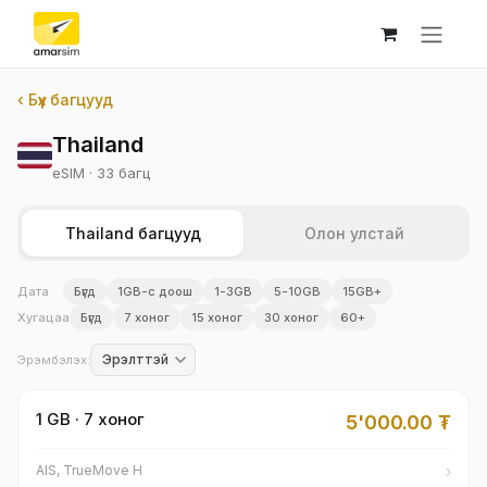
Skip to Content
‹ Бүх багцууд
Thailand
eSIM · 33 багц
Thailand багцууд
Олон улстай
Дата
Бүгд
1GB-с доош
1-3GB
5-10GB
15GB+
Хугацаа
Бүгд
7 хоног
15 хоног
30 хоног
60+
Эрэмбэлэх:
1 GB · 7 хоног
5'000.00
₮
›
AIS, TrueMove H