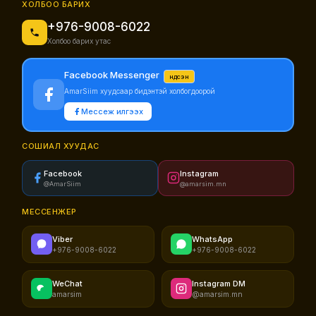
ХОЛБОО БАРИХ
+976-9008-6022
Холбоо барих утас
Facebook Messenger
Үндсэн
AmarSiim хуудсаар бидэнтэй холбогдоорой
Мессеж илгээх
СОШИАЛ ХУУДАС
Facebook
Instagram
@AmarSiim
@amarsim.mn
МЕССЕНЖЕР
Viber
WhatsApp
+976-9008-6022
+976-9008-6022
WeChat
Instagram DM
amarsim
@amarsim.mn