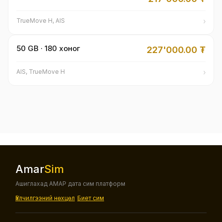
›
TrueMove H, AIS
50 GB · 180 хоног
227'000.00
₮
›
AIS, TrueMove H
Amar
Sim
Ашиглахад АМАР дата сим платформ
Үйлчилгээний нөхцөл
Биет сим