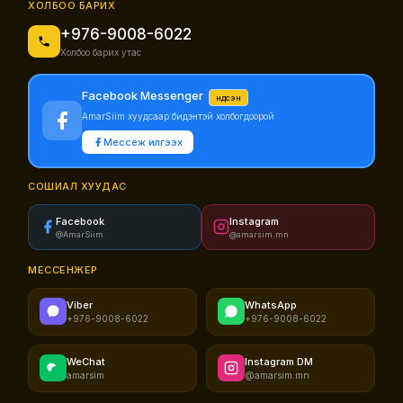
ХОЛБОО БАРИХ
+976-9008-6022
Холбоо барих утас
Facebook Messenger
Үндсэн
AmarSiim хуудсаар бидэнтэй холбогдоорой
Мессеж илгээх
СОШИАЛ ХУУДАС
Facebook
Instagram
@AmarSiim
@amarsim.mn
МЕССЕНЖЕР
Viber
WhatsApp
+976-9008-6022
+976-9008-6022
WeChat
Instagram DM
amarsim
@amarsim.mn