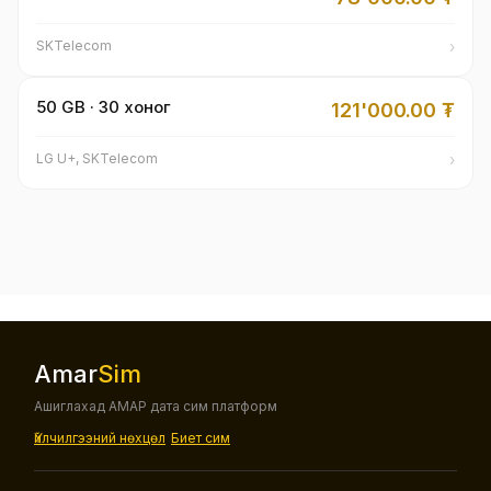
›
SKTelecom
50 GB · 30 хоног
121'000.00
₮
›
LG U+, SKTelecom
Amar
Sim
Ашиглахад АМАР дата сим платформ
Үйлчилгээний нөхцөл
Биет сим