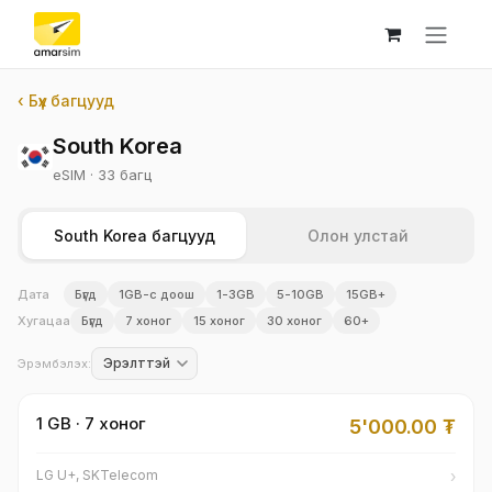
Skip to Content
‹ Бүх багцууд
South Korea
eSIM · 33 багц
South Korea багцууд
Олон улстай
Дата
Бүгд
1GB-с доош
1-3GB
5-10GB
15GB+
Хугацаа
Бүгд
7 хоног
15 хоног
30 хоног
60+
Эрэмбэлэх:
1 GB · 7 хоног
5'000.00
₮
›
LG U+, SKTelecom